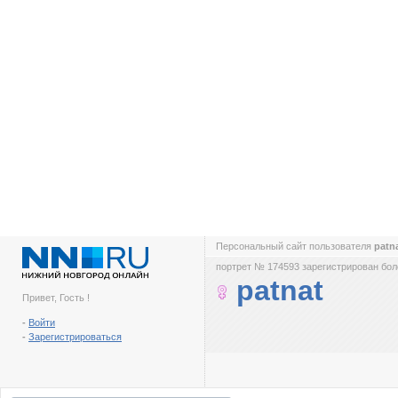
Персональный сайт пользователя
patn
портрет № 174593 зарегистрирован боле
patnat
Привет, Гость !
-
Войти
-
Зарегистрироваться