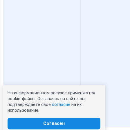
На информационном ресурсе применяются
Статистика портрета:
cookie-файлы. Оставаясь на сайте, вы
подтверждаете свое
согласие
на их
сейчас просматривают портрет - 0
использование.
зарегистрированные пользователи
посетившие портрет за 7 дней - 0
Согласен