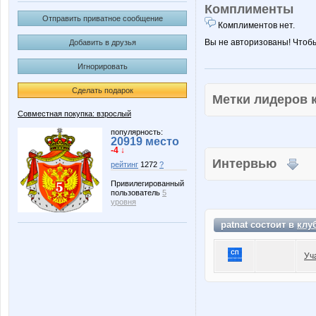
Комплименты
Отправить приватное сообщение
Комплиментов нет.
Вы не авторизованы! Чтоб
Добавить в друзья
Игнорировать
Сделать подарок
Метки лидеров
Совместная покупка: взрослый
популярность:
20919 место
-4 ↓
Интервью
рейтинг
1272
?
Привилегированный
пользователь
5
уровня
patnat состоит в
клу
Уч