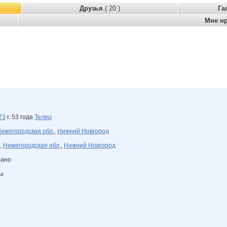
Друзья
( 20 )
Га
Мне н
73
г. 53 года
Телец
ижегородская обл.
,
Нижний Новгород
,
Нижегородская обл.
,
Нижний Новгород
зано
ны