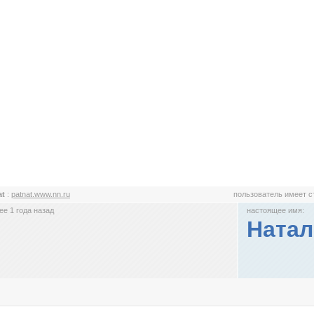
at
:
patnat.www.nn.ru
пользователь имеет 
е 1 года назад
настоящее имя:
Натал