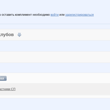
ы оставить комплимент необходимо
войти
или
зарегистрироваться
 клубов
бах
астники СП