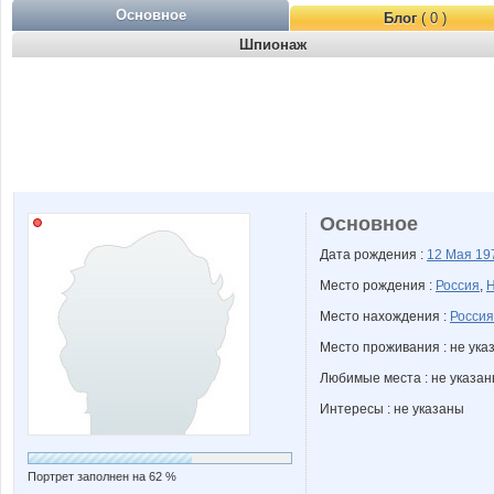
Основное
Блог
( 0 )
Шпионаж
Основное
Дата рождения :
12 Мая
19
Место рождения :
Россия
,
Н
Место нахождения :
Россия
Место проживания : не ука
Любимые места : не указа
Интересы : не указаны
Портрет заполнен на 62 %